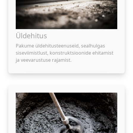
Üldehitus
Pakume üldehitusteenuseid, sealhulgas
siseviimistlust, konstruktsioonide ehitamist
ja veevarustuse rajamist.