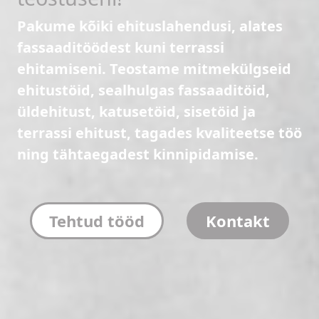
Pakume kõiki ehituslahendusi, alates
fassaaditöödest kuni terrassi
ehitamiseni. Teostame mitmekülgseid
ehitustöid, sealhulgas fassaaditöid,
üldehitust, katusetöid, sisetöid ja
terrassi ehitust, tagades kvaliteetse töö
ning tähtaegadest kinnipidamise.
Tehtud tööd
Kontakt