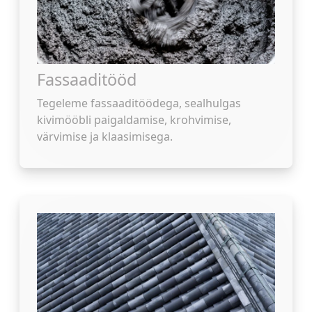
Fassaaditööd
Tegeleme fassaaditöödega, sealhulgas
kivimööbli paigaldamise, krohvimise,
värvimise ja klaasimisega.