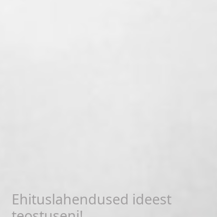
Ehituslahendused ideest
teostuseni!